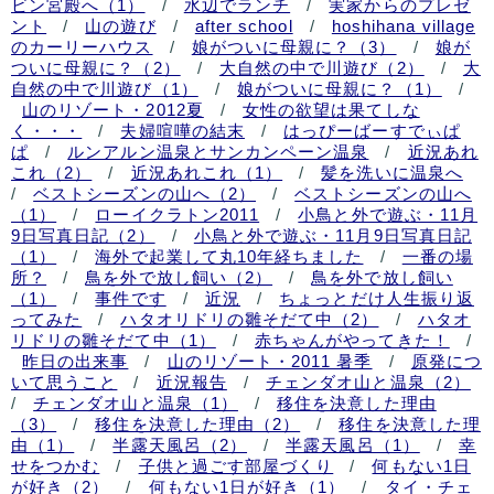
ビン宮殿へ（1）
/
水辺でランチ
/
実家からのプレゼ
ント
/
山の遊び
/
after school
/
hoshihana village
のカーリーハウス
/
娘がついに母親に？（3）
/
娘が
ついに母親に？（2）
/
大自然の中で川遊び（2）
/
大
自然の中で川遊び（1）
/
娘がついに母親に？（1）
/
山のリゾート・2012夏
/
女性の欲望は果てしな
く・・・
/
夫婦喧嘩の結末
/
はっぴーばーすでぃぱ
ぱ
/
ルンアルン温泉とサンカンペーン温泉
/
近況あれ
これ（2）
/
近況あれこれ（1）
/
髪を洗いに温泉へ
/
ベストシーズンの山へ（2）
/
ベストシーズンの山へ
（1）
/
ローイクラトン2011
/
小鳥と外で遊ぶ・11月
9日写真日記（2）
/
小鳥と外で遊ぶ・11月9日写真日記
（1）
/
海外で起業して丸10年経ちました
/
一番の場
所？
/
鳥を外で放し飼い（2）
/
鳥を外で放し飼い
（1）
/
事件です
/
近況
/
ちょっとだけ人生振り返
ってみた
/
ハタオリドリの雛そだて中（2）
/
ハタオ
リドリの雛そだて中（1）
/
赤ちゃんがやってきた！
/
昨日の出来事
/
山のリゾート・2011 暑季
/
原発につ
いて思うこと
/
近況報告
/
チェンダオ山と温泉（2）
/
チェンダオ山と温泉（1）
/
移住を決意した理由
（3）
/
移住を決意した理由（2）
/
移住を決意した理
由（1）
/
半露天風呂（2）
/
半露天風呂（1）
/
幸
せをつかむ
/
子供と過ごす部屋づくり
/
何もない1日
が好き（2）
/
何もない1日が好き（1）
/
タイ・チェ