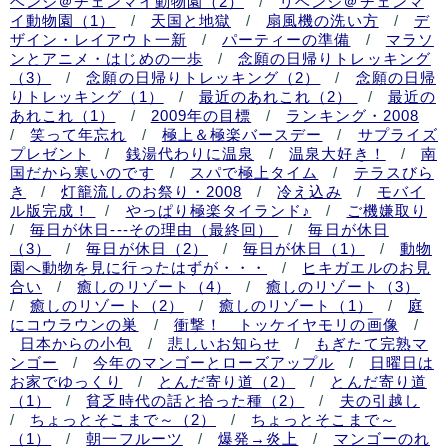
ベンジ＠チェンマイ動物園（2）
/
リベンジ＠チェンマ
イ動物園（1）
/
天国と地獄
/
扇風機の洗い方
/
デ
ザイン・レイアウト一新
/
パーティーの準備
/
マラソ
ンとアニメ・はじめの一歩
/
念願の日帰りトレッキング
（3）
/
念願の日帰りトレッキング（2）
/
念願の日帰
りトレッキング（1）
/
最近のあれこれ（2）
/
最近の
あれこれ（1）
/
2009年の目標
/
ランキング・2008
/
笑って年忘れ
/
極上＆極楽バースデー
/
サプライズ
プレゼント
/
銭湯代わりに温泉
/
温泉大好き！
/
南
国だから寒いのです
/
スパで極上タイム
/
テラスびら
き
/
灯籠流しのお祭り・2008
/
冷え込み
/
モバイ
ル版完成！
/
やっぱり極楽タイランド♪
/
ご機嫌取り
/
毎日が休日---その理由（最終回）
/
毎日が休日
（3）
/
毎日が休日（2）
/
毎日が休日（1）
/
動物
園へ動物を見に行ったはずが・・・
/
ヒキガエルのお見
合い
/
癒しのリゾート（4）
/
癒しのリゾート（3）
/
癒しのリゾート（2）
/
癒しのリゾート（1）
/
庭
にコウラウンの巣
/
衝撃！ トッケイヤモリの画像
/
日本からの小包
/
悲しいお知らせ
/
もぎたて完熟マ
ンゴー
/
今年のマンゴーとローズアップル
/
日曜日は
お家でゆっくり
/
とんだ寄り道（2）
/
とんだ寄り道
（1）
/
貧乏時代の話と拾った種（2）
/
夫の引越し
/
ちょっとそこまで～（2）
/
ちょっとそこまで～
（1）
/
朝一フルーツ
/
爆発→炎上
/
マンゴーのれ