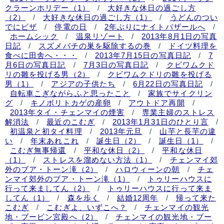
クラーンホリデー（1）
/
大好きな休日の過ごし方
（2）
/
大好きな休日の過ごし方（1）
/
うどんのつい
でにビザ
/
停電の日
/
2年ぶりにナイトバザールへ
/
ホームシック
/
温泉リゾート
/
2013年8月1日の写真
日記
/
スズメバチの巣を駆除するの巻
/
ドイツ料理を
食べに田舎へ・・・
/
2013年7月15日の写真日記
/
7
月6日の写真日記
/
7月3日の写真日記
/
クビワムクド
リの雛を投げる男（2）
/
クビワムクドリの雛を投げる
男（1）
/
アジアの子供たち
/
6月22日の写真日記
/
自転車こぎながらふと思ったこと
/
家族でサイクリン
グ
/
キノボリトカゲの産卵
/
アウトドア再開
/
2013年タイ・チェンマイの煙害
/
専業主婦のストレス
解消法
/
最近のこむぎ
/
2013年1月31日のひとり言
/
初温泉と初タイ料理
/
2013年元旦
/
山芋と長芋の違
い
/
年末あれこれ
/
誕生日（2）
/
誕生日（1）
/
こむぎ無事帰還
/
平和な休日（2）
/
平和な休日
（1）
/
ストレスを溜めない方法（1）
/
チェンマイ郊
外のブア・トーン滝（2）
/
ハロウィーンの朝
/
チェ
ンマイ郊外のブア・トーン滝（1）
/
トゥリーハウスに
行って来ましてん（2）
/
トゥリーハウスに行って来ま
してん（1）
/
森を歩く
/
結婚12周年
/
帰って来た
こむぎ
/
こむぎよ、いずこへ？
/
チェンマイの観光
地・ブービン宮殿へ（2）
/
チェンマイの観光地・ブー