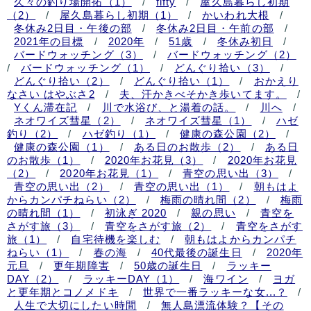
久々の釣り場開拓（1）
/
fifty
/
屋久島暮らし初期
（2）
/
屋久島暮らし初期（1）
/
かいわれ大根
/
冬休み2日目・午後の部
/
冬休み2日目・午前の部
/
2021年の目標
/
2020年
/
51歳
/
冬休み初日
/
バードウォッチング（3）
/
バードウォッチング（2）
/
バードウォッチング（1）
/
どんぐり拾い（3）
/
どんぐり拾い（2）
/
どんぐり拾い（1）
/
おかえり
なさい はやぶさ2
/
夫、汗かきべそかき歩いてます。
/
Yくん滞在記
/
川で水浴び、と湯着の話。
/
川へ
/
ネオワイズ彗星（2）
/
ネオワイズ彗星（1）
/
ハゼ
釣り（2）
/
ハゼ釣り（1）
/
健康の森公園（2）
/
健康の森公園（1）
/
ある日のお散歩（2）
/
ある日
のお散歩（1）
/
2020年お花見（3）
/
2020年お花見
（2）
/
2020年お花見（1）
/
青空の思い出（3）
/
青空の思い出（2）
/
青空の思い出（1）
/
朝もはよ
からカンパチねらい（2）
/
梅雨の晴れ間（2）
/
梅雨
の晴れ間（1）
/
初泳ぎ 2020
/
親の思い
/
青空を
さがす旅（3）
/
青空をさがす旅（2）
/
青空をさがす
旅（1）
/
自宅待機を楽しむ
/
朝もはよからカンパチ
ねらい（1）
/
春の海
/
40代最後の誕生日
/
2020年
元旦
/
更年期障害
/
50歳の誕生日
/
ラッキー
DAY（2）
/
ラッキーDAY（1）
/
海ワイン
/
ヨガ
と更年期とコノメドキ
/
世界で一番ラッキーな女...？
/
人生で大切にしたい時間
/
無人島漂流体験？【その