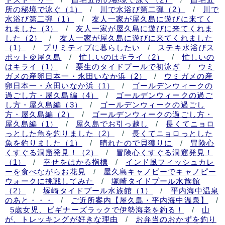
所の秘境で泳ぐ（1）
/
川で水浴び第二弾（2）
/
川で
水浴び第二弾（1）
/
友人一家が屋久島に遊びに来てく
れました（3）
/
友人一家が屋久島に遊びに来てくれま
した（2）
/
友人一家が屋久島に遊びに来てくれました
（1）
/
プリミティブに暮らしたい
/
ステキ水浴びス
ポット＠屋久島
/
忙しいのはキライ（2）
/
忙しいの
はキライ（1）
/
栗生のタイドプールで初泳ぎ
/
ウミ
ガメの産卵日本一・永田いなか浜（2）
/
ウミガメの産
卵日本一・永田いなか浜（1）
/
ゴールデンウィークの
過ごし方・屋久島編（4）
/
ゴールデンウィークの過ご
し方・屋久島編（3）
/
ゴールデンウィークの過ごし
方・屋久島編（2）
/
ゴールデンウィークの過ごし方・
屋久島編（1）
/
屋久島でお引っ越し
/
長くてニョロ
っとした魚を釣りました（2）
/
長くてニョロっとした
魚を釣りました（1）
/
晴れたので貝獲りに
/
冒険心
くすぐる洞窟発見！（2）
/
冒険心くすぐる洞窟発見！
（1）
/
幸せをはかる指標
/
インド風フィッシュカレ
ーを食べながらお花見
/
屋久島キャノピーでキャノピー
ウォークに挑戦してみた
/
塚崎タイドプール水族館
（2）
/
塚崎タイドプール水族館（1）
/
平内海中温泉
のあと・・・
/
ご近所案内【屋久島・平内海中温泉】
/
5歳女児、ビギナーズラックで伊勢海老を釣る！
/
山
が、トレッキングが好きな理由
/
お弁当のおかずを釣り