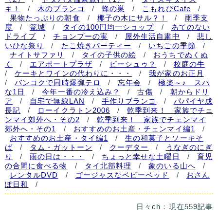
キ！
/
木のブランコ
/
蜂の巣
/
こもれびCafe
/
果物たっぷりの朝食
/
椰子の木にサル？！
/
雨季支
度
/
篭城
/
タイの100円均一ショップ
/
あてのない
ドライブ
/
チョンプーの実
/
屋外生活自粛中
/
悲し
いひな祭り
/
たこ焼きパーティー
/
いちごの季節
/
ナイトサファリ
/
タイの子供の絵
/
おうちでぬくぬ
く
/
エアポートプラザ
/
ピーシュゥ？
/
校庭の牛
/
ケーキとワインの代わりに・・・
/
我が家のお正月
/
バンコクで同時爆弾テロ
/
忘年会
/
極楽～♪ スパ
な1日
/
今年一番の冷え込み？
/
古傷
/
朝からドリ
ア
/
自宅で無線LAN
/
手作りブランコ
/
パパイヤ成
長記
/
ローイクラトン2006
/
乾季到来！ 家族でチェ
ンマイ郊外へ・その2
/
乾季到来！ 家族でチェンマイ
郊外へ・その1
/
おすすめのお土産・チェンマイ編1
/
おすすめのお土産・タイ編1
/
生の和菓子とソーキそ
ば
/
タム・ガットーン
/
クーデター
/
うなぎのにぎ
り
/
雨の日は・・・
/
ちょっと幸せな土曜日
/
育児
の合間に食べる物
/
タイ北部料理
/
象のいる山へ
/
レンタルDVD
/
ゴージャスなベビーベッド
/
おさん
ぽ日和
/
日々ch：現在559記事