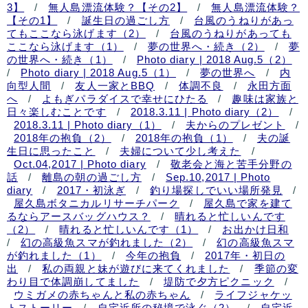
3】
/
無人島漂流体験？【その2】
/
無人島漂流体験？
【その1】
/
誕生日の過ごし方
/
台風のうねりがあっ
てもここなら泳げます（2）
/
台風のうねりがあっても
ここなら泳げます（1）
/
夢の世界へ・続き（2）
/
夢
の世界へ・続き（1）
/
Photo diary | 2018 Aug.5（2）
/
Photo diary | 2018 Aug.5（1）
/
夢の世界へ
/
内
向型人間
/
友人一家とBBQ
/
体調不良
/
永田方面
へ
/
よもぎパラダイスで幸せにひたる
/
趣味は家族と
日々楽しむことです
/
2018.3.11 | Photo diary（2）
/
2018.3.11 | Photo diary（1）
/
夫からのプレゼント
/
2018年の抱負（2）
/
2018年の抱負（1）
/
夫の誕
生日に思ったこと
/
夫婦について少し考えた
/
Oct.04,2017 | Photo diary
/
敬老会と海と苦手分野の
話
/
離島の朝の過ごし方
/
Sep.10,2017 | Photo
diary
/
2017・初泳ぎ
/
釣り場探しでいい場所発見
/
屋久島ボタニカルリサーチパーク
/
屋久島で家を建て
るならアースバッグハウス？
/
晴れると忙しいんです
（2）
/
晴れると忙しいんです（1）
/
お出かけ日和
/
幻の高級魚スマが釣れました（2）
/
幻の高級魚スマ
が釣れました（1）
/
今年の抱負
/
2017年・初日の
出
/
私の両親と妹が遊びに来てくれました
/
季節の変
わり目で体調崩してました
/
堤防で夕方ピクニック
/
ウミガメの赤ちゃんと私の赤ちゃん
/
ライフジャケッ
トストーリー
/
自宅近所の秘境で泳ぐ（2）
/
自宅近