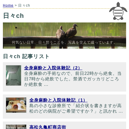
Home
> 日々ch
日々ch
何気ない日常、日々想うことを、写真を交えて綴っています。
日々ch 記事リスト
全身麻酔と入院体験記（2）
全身麻酔の手術なので、前日22時から絶食。当
日7時から絶飲でした。禁酒でガッカリどころ
か絶飲食 ...
全身麻酔と入院体験記（1）
島の小さな診療所で「紹介状を書きますが高
松のどの病院がご希望ですか？」と訊かれ ...
高松丸亀町商店街