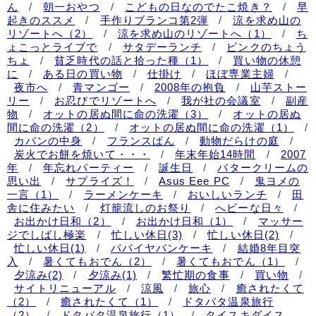
ん
/
朝一おやつ
/
こどもの日なのでたこ焼き？
/
早
起きのススメ
/
手作りブランコ第2弾
/
涼を求め山の
リゾートへ（2）
/
涼を求め山のリゾートへ（1）
/
ち
ょこっとライブで
/
サタデーランチ
/
ピンクのちょう
ちょ
/
貧乏時代の話と拾った種（1）
/
買い物の休憩
に
/
ある日の買い物
/
仕掛け
/
ほぼ専業主婦
/
夜市へ
/
青マンゴー
/
2008年の抱負
/
山芋ストー
リー
/
お忍びでリゾートへ
/
我が社の会議室
/
副産
物
/
オットの居ぬ間に命の洗濯（3）
/
オットの居ぬ
間に命の洗濯（2）
/
オットの居ぬ間に命の洗濯（1）
/
カバンの中身
/
フランスぱん
/
動物だらけの庭
/
炭火でお餅を焼いて・・・
/
年末年始14時間
/
2007
年
/
年忘れパーティー
/
誕生日
/
バタークリームの
思い出
/
サプライズ！
/
Asus Eee PC
/
鬼ヨメの
一言（1）
/
ラーメンケーキ
/
おいしいランチ
/
田
舎に住みたい
/
灯籠流しのお祭り
/
へビーな日々
/
お出かけ日和（2）
/
お出かけ日和（1）
/
マッサー
ジでしばし極楽
/
忙しい休日(3)
/
忙しい休日(2)
/
忙しい休日(1)
/
パパイヤパンケーキ
/
結婚8年目突
入
/
暑くてもおでん（2）
/
暑くてもおでん（1）
/
夕涼み(2)
/
夕涼み(1)
/
繁忙期の食事
/
買い物
/
サイトリニューアル
/
涼風
/
旅心
/
癒されたくて
（2）
/
癒されたくて（1）
/
ドタバタ温泉旅行
（2）
/
ドタバタ温泉旅行（1）
/
タイスキダイス