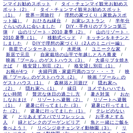
ンマイお勧めスポット
/
タイ・チェンマイ観光お勧めス
ポット（2）
/
タイ・チェンマイ観光お勧めスポット
（1）
/
世界一周旅行
/
理想の家づくり（家飲みスポ
ット編）
/
おひるね縁台
/
お家レストラン
/
半年分
ぐらいの人に会いました
/
DIY・手作りのブランコ第三
弾
/
山のリゾート・2010 暑季（2）
/
山のリゾート・
2010 暑季（1）
/
移動式ベッド
/
キッチンをキチンと
しました
/
DIYで理想の家づくり（2人のミニバー編）
/
衛星でインターネット
/
水死体
/
ユニークな家
/
新居で元旦
/
自家栽培の山芋で年越しとろろ蕎麦
/
映画『プール』のゲストハウス（3）
/
大盛りブタ焼き
そば
/
格安貸し別荘（2）
/
格安貸し別荘（1）
/
お椀が4つ
/
夫婦円満・家庭円満のコツ・・・？
/
映
画『プール』のゲストハウス（2）
/
映画『プール』の
ゲストハウス（1）
/
森林浴と川遊び
/
隠れ家へ
（2）
/
隠れ家へ（1）
/
縁日
/
ヨメでもハハでも
ない時間
/
贅沢な休日の過ごし方
/
暑さ対策
/
おか
しなおまけ
/
リゾートへ避難（2）
/
リゾートへ避難
（1）
/
避暑に行ってました（3）
/
避暑に行ってまし
た（2）
/
避暑に行ってました（1）
/
テレビのない
家
/
とりあえずスパでリフレッシュ
/
お手本とする
人
/
緑とピンクのブーゲンビリア
/
魚と一緒にご飯を
食べよう！
/
リベンジ＠チェンマイ動物園（3）
/
リ