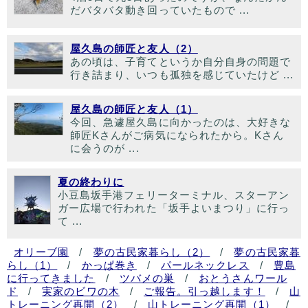
だバタバタ動き回っていたもので ...
屋久島の師匠と友人（2）
あの頃は、子育てというか自分自身の問題で
行き詰まり、いつも孤独を感じていたけど ...
屋久島の師匠と友人（1）
今回、急遽屋久島に向かったのは、大好きな
師匠Kさんがご病気になられたから。Kさん
に会うのが ...
夏の終わりに
小豆島坂手港フェリーターミナル、スターアン
ガー広場で行われた「坂手よいまつり」に行っ
て ...
オリーブ園
/
夢の古民家暮らし（2）
/
夢の古民家暮
らし（1）
/
かっぱ巻き
/
パールネックレス
/
豊島
に行ってきました
/
ツバメの巣
/
おとうさんワール
ド
/
実家のビワの木
/
ご報告。引っ越します！
/
山
トレーニング再開（2）
/
山トレーニング再開（1）
/