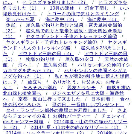
に...
/
ヒラスズキを釣りました（2）
/
ヒラスズキを
釣りました（1）
/
10月の連休
/
灯台下暗し
/
いい
場所見付けた！
/
トローキの滝で釣りとスイミング
/
楽しかった夏
/
海に夢中（2）
/
海に夢中（1）
/
休眠
/
屋久島で釣りと散歩と温泉・露天風呂＠湯泊
（2）
/
屋久島で釣りと散歩と温泉・露天風呂＠湯泊
（1）
/
ヤクスギランド・子連れトレッキング編②
/
ヤクスギランド・子連れトレッキング編①
/
ヤクスギ
ランド・大人のトレッキング編
/
屋久島を2/3周しまし
た
/
アウトドア三昧の日（2）
/
アウトドア三昧の日
（1）
/
牧場の釣り場
/
屋久島の夕日
/
天然の水族
館
/
海へ！
/
屋久島の桜
/
ハリセンボンの仲間イシ
ガキフグを釣った（2）
/
ハリセンボンの仲間イシガキ
フグを釣った（1）
/
私たちが第2の移住地に選んだ場所
は...？
/
旅立ち
/
ありがとう、お父さん、お母さ
ん！
/
そろそろお別れ
/
親友とランチ
/
自然を求め
北山緑化植物園へ
/
ジンベエザメを見に大阪・海遊館
へ
/
京都・嵐山に行って来ました
/
日本到着！ 食べ
物の話やいろいろ
/
母の日、一番嬉しいプレゼント。
/
タイ・ランプーン郊外の農場にお邪魔しました
/
さよ
ならチェンマイの友！ お別れパーティー
/
チェンマイ
de ミャンマー料理
/
2014年夏・山の中の静かなリゾー
ト（2）
/
2014年夏・山の中の静かなリゾート（1）
/
2014年・ソンクラーンホリデー（2）
/
2014年・ソン