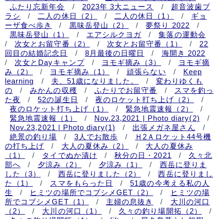
ふたり忘新年会
/
2023年 3大ニュース
/
超音波歯ブ
ラシ
/
二人の休日（2）
/
二人の休日（1）
/
ギョ
ーザ食べ歩き
/
黒味岳登山（2）
/
夢祭り 2022
/
黒味岳登山（1）
/
エアシルクヨガ
/
集落の運動会
/
次女とお留守番（2）
/
次女とお留守番（1）
/
22
回目の結婚記念日
/
8月最後の日曜日
/
海開き 2022
/
次女とDayキャンプ
/
ヨモギ摘み（3）
/
ヨモギ摘
み（2）
/
ヨモギ摘み（1）
/
頑張らない
/
Keep
learning
/
夫、51歳になりました。
/
変わりゆくも
の
/
みかんの収穫
/
ふたりでお留守番
/
スマを釣っ
た夜
/
52の誕生日
/
夜のロケット打ち上げ（2）
/
夜のロケット打ち上げ（1）
/
緊急地震速報（2）
/
緊急地震速報（1）
/
Nov.23,2021 | Photo diary(2)
/
Nov.23,2021 | Photo diary(1)
/
出張メガネ屋さん
/
絶景の釣り場
/
3人でお散歩
/
Ｈ2Ａロケット44号機
の打ち上げ
/
大人の夏休み（2）
/
大人の夏休み
（1）
/
タイでぬか漬け
/
秋分の日・2021
/
久々北
部へ
/
夕涼み（2）
/
夕涼み（1）
/
西岳に登りま
した（3）
/
西岳に登りました（2）
/
西岳に登りまし
た（1）
/
スマをもらった日
/
51歳の今考える私の人
生
/
ヒミツの場所でコブシメGET（2）
/
ヒミツの場
所でコブシメGET（1）
/
主婦の息抜き
/
大川の河口
（2）
/
大川の河口（1）
/
久々の釣り場開拓（2）
/