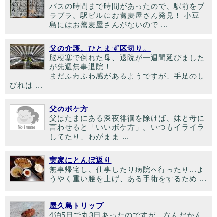
バスの時間まで時間があったので、駅前をブ
ラブラ。駅ビルにお蕎麦屋さん発見！ 小豆
島にはお蕎麦屋さんがないので ...
父の介護、ひとまず区切り。
脳梗塞で倒れた母、退院が一週間延びました
が先週無事退院！
まだふわふわ感があるようですが、手足のし
びれは ...
父のボケ方
父はたまにある深夜徘徊を除けば、妹と母に
言わせると「いいボケ方」。いつもイライラ
してたり、わがまま ...
実家にとんぼ返り
無事帰宅し、仕事したり病院へ行ったり...よ
うやく重い腰を上げ、ある手術をするため ...
屋久島トリップ
4泊5日で丸3日あったのですが、なんだかん