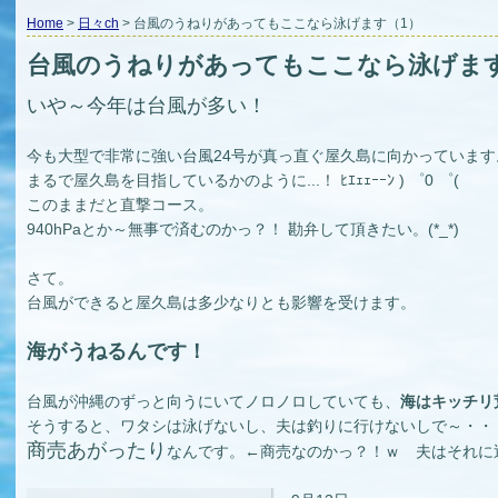
Home
>
日々ch
> 台風のうねりがあってもここなら泳げます（1）
台風のうねりがあってもここなら泳げます
いや～今年は台風が多い！
今も大型で非常に強い台風24号が真っ直ぐ屋久島に向かっています
まるで屋久島を目指しているかのように...！ ﾋｴｪｪｰｰﾝ ) ゜0 ゜(
このままだと直撃コース。
940hPaとか～無事で済むのかっ？！ 勘弁して頂きたい。(*_*)
さて。
台風ができると屋久島は多少なりとも影響を受けます。
海がうねるんです！
台風が沖縄のずっと向うにいてノロノロしていても、
海はキッチリ
そうすると、ワタシは泳げないし、夫は釣りに行けないしで～・・
商売あがったり
なんです。←商売なのかっ？！ｗ 夫はそれに