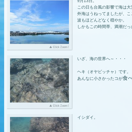
9月13日。
この日も台風の影響で海は大
外海はうねってましたが、こ
波もほどんどなく穏やか。
しかもこの時間帯、満潮だっ
いざ、海の世界へ～・・・
ヘキ（オヤビッチャ）です。
食べ
あんなに小さかったコが
イシダイ。