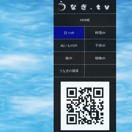
HOME
日々ch
料理ch
ぬいものch
子供ch
旅ch
植物ch
うなぎの寝床