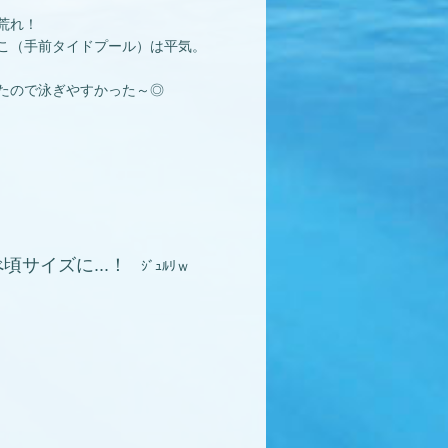
荒れ！
こ（手前タイドプール）は平気。
たので泳ぎやすかった～◎
頃サイズに...！
ｼﾞｭﾙﾘｗ