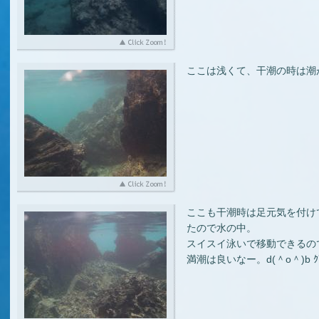
ここは浅くて、干潮の時は潮
ここも干潮時は足元気を付け
たので水の中。
スイスイ泳いで移動できるの
満潮は良いなー。d(＾o＾)b ｸ