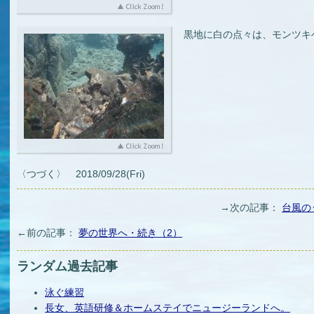
黒地に白の点々は、モンツキ
〈つづく〉 2018/09/28(Fri)
→次の記事：
台風の
←前の記事：
夢の世界へ・続き（2）
ランダム過去記事
泳ぐ練習
長女、英語研修＆ホームステイでニュージーランドへ。