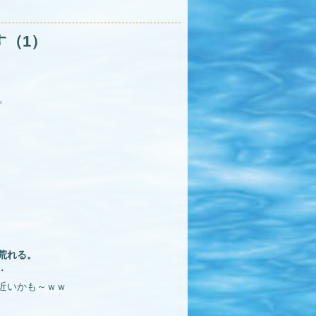
（1）
。
荒れる。
・
近いかも～ｗｗ