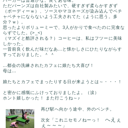
バーガーは普通かな。良くある味。
ただバーンズは自社製みたいで、硬すぎず柔らかすぎず
（ポーディーｗ）、ソースやマヨネーズが染み込んでベチ
ャベチャにならないよう工夫されてた（ように思う。多
分？ｗ）。
思ったよりボリューミーで、3人がかりで食べたのに完食な
らずでした。(>_<)
（マズイと酷評される？）コーヒーは、私はフツーに美味
しかった。
一昔前良く飲んだ味だなあ...と懐かしさにひたりながらす
すっておりました。＾ ＾
...都会の洗練されたカフェに娘たち大喜び！
母は...
娘たちとカフェでまったりする日が来ようとは～・・・！
と密かに感慨にふけっておりましたよ。（涙）
ホント嬉しかった！ また行こうね～♪
再び駅へ向かう途中、外のベンチ。
へえぇ
次女「これニセモノねーっ！
ぇ～～～
」