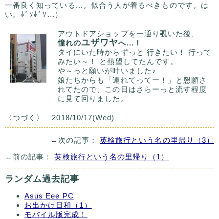
一番良く知っている...。似合う人が着るべきものです。は
い。ﾎﾞｿﾎﾞｿ...）
アウトドアショップを一通り覗いた後、
ユザワヤ
憧れの
へ...！
タイにいた時からずっと 行きたい！ 行って
みたい～！ と熱望してたんです。
や～っと願いが叶いました♪
娘たちからも「連れてってー！」と懇願さ
れてたので、この日はさらーっと流す程度
に見て回りました。
〈つづく〉 2018/10/17(Wed)
→次の記事：
英検旅行という名の里帰り（3）
←前の記事：
英検旅行という名の里帰り（1）
ランダム過去記事
Asus Eee PC
お出かけ日和（1）
モバイル版完成！