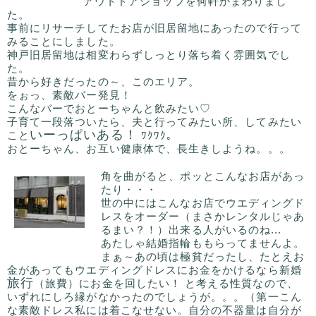
アウトドアショップを何軒かまわりまし
た。
事前にリサーチしてたお店が旧居留地にあったので行って
みることにしました。
神戸旧居留地は相変わらずしっとり落ち着く雰囲気でし
た。
昔から好きだったの～、このエリア。
をぉっ、素敵バー発見！
こんなバーでおとーちゃんと飲みたい♡
子育て一段落ついたら、夫と行ってみたい所、してみたい
いーっぱいある！
こと
ﾜｸﾜｸ｡
おとーちゃん、お互い健康体で、長生きしようね。。。
角を曲がると、ポッとこんなお店があっ
たり・・・
世の中にはこんなお店でウエディングド
レスをオーダー（まさかレンタルじゃあ
るまい？！）出来る人がいるのね...
あたしゃ結婚指輪ももらってませんよ。
まぁ～あの頃は極貧だったし、たとえお
金があってもウエディングドレスにお金をかけるなら新婚
旅行
（旅費）にお金を回したい！ と考える性質なので、
いずれにしろ縁がなかったのでしょうが。。。（第一こん
な素敵ドレス私には着こなせない。自分の不器量は自分が