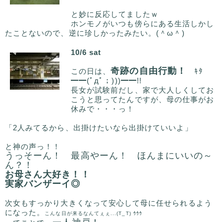
と妙に反応してましたｗ
ホンモノがいつも傍らにある生活しかし
たことないので、逆に珍しかったみたい。(＾ω＾)
10/6 sat
奇跡の自由行動！
この日は、
ｷﾀ
━━(ﾟдﾟ；)))━━!!
長女が試験前だし、家で大人しくしてお
こうと思ってたんですが、母の仕事がお
休みで・・・っ！
「2人みてるから、出掛けたいなら出掛けていいよ」
と神の声っ！！
うっそーん！ 最高やーん！ ほんまにいいの～
ん？！
お母さん大好き！！
実家バンザーイ◎
次女もすっかり大きくなって安心して母に任せられるよう
になった。
こんな日が来るなんてぇぇ...(T_T) ｳｳｳ