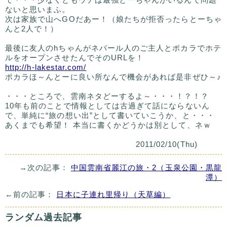
ないと思いまふ。
次は家族で山へGOだあー！（娘たちが拒否ったらとーちゃ
んと2人で！）
最後に友人のhちゃんがネパール人のご主人とポカラでホテ
ルをオープンさせたんでそのURLを！
http://h-lakestar.com/
ポカラほ～んとーに良い所なんで機会があれば是非ぜひ～♪
・・・ところで、雲南ネタどーするよ～・・・！？！？
10年も前のことで情報としては古過ぎて話にならないん
で、単純に“旅の想い出”として書いていこうか、と・・・
あくまでも希望！ 本当に書くかどうかは別として、ネｗ
2011/02/10(Thu)
→次の記事：
中国雲南省麗江の旅・2（玉泉公園・黒龍
潭）
←前の記事：
日本に子連れ里帰り（天草編）
ランダム過去記事