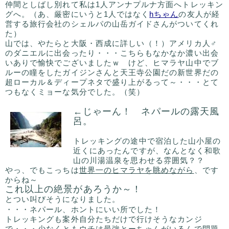
仲間としばし別れて私は1人アンナプルナ方面へトレッキン
グへ。（あ、厳密にいうと1人ではなく
hちゃん
の友人が経
営する旅行会社のシェルパの山岳ガイドさんがついてくれ
た）
山では、やたらと大阪・西成に詳しい（！）アメリカ人♂
のダニエルに出会ったり・・・こちらもなかなか濃い出会
いありで愉快でございましたｗ けど、ヒマラヤ山中でブ
ルーの瞳をしたガイジンさんと天王寺公園だの新世界だの
超ローカル＆ディープネタで盛り上がるって～・・・とて
つもなくミョーな気分でした。（笑）
←じゃーん！ ネパールの露天風
呂。
トレッキングの途中で宿泊した山小屋の
近くにあったんですが、なんとなく和歌
山の川湯温泉を思わせる雰囲気？？
やっ、でもこっちは
世界一のヒマラヤを眺めながら
、です
からね～
これ以上の絶景があろうか～！
とつい叫びそうになりました。
・・・ネパール、ホントにいい所でした！
トレッキングも案外自分たちだけで行けそうなカンジ
で・・・少なくともウチは最強とーちゃんがいるんで問題