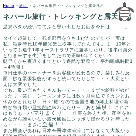
Home
>
旅ch
> ネパール旅行・トレッキングと露天風呂
ネパール旅行・トレッキングと露天風呂
温泉ネタが続いててふと思い出したお話を今日は―――。
タイで起業して、観光部門を立ち上げたのですが、実は
私、独身時代10年観光業に従事してたんです。ま、10年と
いっても途中1年オーストラリアに遊学したり、後半は海外
と行き来する生活をしてたので正味6年半ぐらい？
朝早くから夜遅くまでという過酷な勤務で、平均睡眠時間
3
～4
時間！
毎日仕事のパートナー＆お客様が変わるので、楽しみな反
面、妙な緊張状態がずっと続いてたりして・・・大変とい
えば大変でした。
でも、良い面もたくさんあって～・・・まずお給料が
◎
だ
ったり（笑）、シーズンオフには数ヶ月単位でドカンとお
休みがとれたり、日々“旅”なので全国各地の郷土料理や新
温泉！
鮮な魚介類が
日常的に
味わえたり～、あと
これに
ハマりまくり！
はもうぉー
仕事を終えた後、夜空を眺
めながら誰もいない露天風呂にシッポリ浸かるひと時った
至福！！
ら～・・・まさに
また機会があれば日本
全国
津津浦浦（ではなくて大阪から