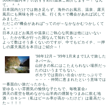
500km圏内ｗ）のおすすめの温泉ご紹介しますー！ なん
て。 ＾ ＾
日本国内だけでは飽き足らず、海外のお風呂、温泉、露天
風呂にも興味を持った私、行く先々で機会があれば試して
みました。
ただこの“機会があれば”ってのが～なかなかむつかしくて
ぇ～・・・
日本人ほどお風呂や温泉にご執心な民族は他にはいない
し、たかが私が行った国なんて知れてる・・・
よって数はそう多くないのですが、中でもピカイチ、一押
しの露天風呂を本日はご紹介～！
'98年12月～'99年1月末まで1人で旅した
ネパール。
山好きの私にはこたえられない場所だっ
たのはいうまでもない。
ポカラでは面白い出会いがたっぷりで
～・・・仲間に恵まれたという意味では
一番面白い旅だったかも。
皆ゆる～い雰囲気の愉快な子たちで、毎晩宴会♪
満天の星空を眺めながら山羊肉の燻製をつまみに飲む地
酒・ロキシー（私はビール率が高かったけど）は最高だっ
た～！！！