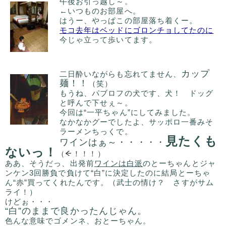
午後お引っ越し～。
←いつものお部屋へ。
はうー、やっぱこの部屋落ち着くー。
モコ去年はベッドにゴロンチョしてたのに
今じゃ立って歩いてます。
カップ
二日酔いながらも忘れてません、
麺！！
（笑）
もうね、パブロフの犬です、犬！ ドッグ
と呼んで下せぇ～。
今回は“一平ちゃん”にしてみました。
なかなかグーでしたよ、サッポロ一番みそ
ラーメンちっくで。
見たくも
ワインはぁ～・・・・・
ないっ！
（
！！！）
ああ、そうだっ、出発前
ワインは白派
のとーちゃんとジャ
ンケン3回勝負で負けて“白”に決定したのに結局とーちゃ
ん“赤”買ってくれたんです。（武士の情け？ さすがサム
ライ！）
けどぉ・・・
“白”のままで良かったんじゃん。
色んな意味でゴメンネ、おとーちゃん。