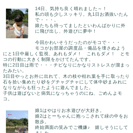
14日、気持ち良く晴れました～！
私の頭も少しスッキリ。丸1日お酒抜いたん
で・・・。
娘たちも待ってましたといわんばかりに外
に飛び出し、外遊びに夢中！
今回かわいそうだったのがモコで・・・
モコがお部屋の調度品・備品を壊さぬよう
にと1日中厳しく監視、あれもダメ！ これもダメ！ とモ
コの行動に大きく制限をかけてたんです。
特に2日目は雨で・・・チビなりにかなりストレスが溜まっ
たみたい。
3日目やっとお外に出れて、木の枝や枯れ葉を手に取ったり
石を拾い集めたり砂をグチャグチャにして体中砂まみれに
なりながらも狂ったように遊んでました。
子供は遊ばないと病気になっちゃうのにね、ごめんよモ
コ。
娘1はやはりお水遊びが大好き。
娘2はとーちゃんに抱っこされて緑の中をお
散歩。
終始満面の笑みでご機嫌♪ 嬉しそうにして
ました。