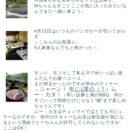
今回Mちゃん＆Mちゃんママは日帰り。
Mちゃんもすごくここが気に入ったみたいな
んでまた一緒に来よう♪
4月12日はいつものバンガローが空いておら
ず
←こちらのお部屋に。
4人家族なんでちと狭かった～。
モンジ、モコそして私も川でめいっぱい遊
んだんでお腹ペコペコ。
まだ明るかったのですが早めのディナー。
←ジャーン！
年に1度の（？
）ム
ー・カタ！
（早い話豚と鶏のBBQ。何が
すごいって焼肉だけじゃなく“鍋”まで楽しめ
ちゃうんです）
ムー・カタはチェンマイではとてもポピュ
ラーなのですが、街中のテキトーなお店は衛生面が気にな
るという理由でとーちゃんが許可してくれないんですが、
ここはOK！