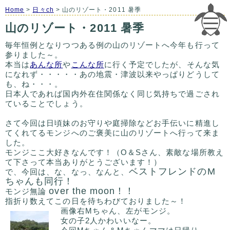
Home
>
日々ch
> 山のリゾート・2011 暑季
山のリゾート・2011 暑季
毎年恒例となりつつある例の山のリゾートへ今年も行って
参りました～。
本当は
あんな所
や
こんな所
に行く予定でしたが、そんな気
になれず・・・・・あの地震・津波以来やっぱりどうして
も、ね・・・。
日本人であれば国内外在住関係なく同じ気持ちで過ごされ
ていることでしょう。
さて今回は日頃妹のお守りや庭掃除などお手伝いに精進し
てくれてるモンジへのご褒美に山のリゾートへ行って来ま
した。
モンジここ大好きなんです！（O＆Sさん、素敵な場所教え
て下さって本当ありがとうございます！）
ベストフレンドのM
で、今回は、な、なっ、なんと、
ちゃんも同行！
over the moon！！
モンジ無論
指折り数えてこの日を待ちわびておりました～！
画像右Mちゃん、左がモンジ。
女の子2人かわいいなー。