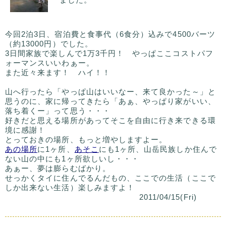
今回2泊3日、宿泊費と食事代（6食分）込みで4500バーツ
（約13000円）でした。
3日間家族で楽しんで1万3千円！ やっぱここコストパフ
ォーマンスいいわぁー。
また近々来ます！ ハイ！！
山へ行ったら「やっぱ山はいいなー、来て良かった～」と
思うのに、家に帰ってきたら「あぁ、やっぱり家がいい、
落ち着くー」って思う・・・
好きだと思える場所があってそこを自由に行き来できる環
境に感謝！
とっておきの場所、もっと増やしますよー。
あの場所
に1ヶ所、
あそこ
にも1ヶ所、山岳民族しか住んで
ない山の中にも1ヶ所欲しいし・・・
あぁー、夢は膨らむばかり。
せっかくタイに住んでるんだもの、ここでの生活（ここで
しか出来ない生活）楽しみますよ！
2011/04/15(Fri)