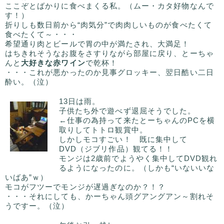
ここぞとばかりに食べまくる私。（ムー・カタ好物なんで
す！）
折りしも数日前から“肉気分”で肉肉しいものが食べたくて
食べたくて～・・・
希望通り肉とビールで胃の中が満たされ、大満足！
はちきれそうなお腹をさすりながら部屋に戻り、とーちゃ
んと
大好きな赤ワイン
で乾杯！
・・・これが悪かったのか見事グロッキー、翌日酷い二日
酔い。（泣）
13日は雨。
子供たち外で遊べず退屈そうでした。
←仕事の為持って来たとーちゃんのPCを横
取りしてトトロ観賞中。
しかしモコすごい！ 既に集中して
DVD（ジブリ作品）観てる！！
モンジは2歳前でようやく集中してDVD観れ
るようになったのに。（しかも“いないいな
いばあ”ｗ）
モコがフツーでモンジが遅過ぎなのか？！？
・・・それにしても、かーちゃん頭グアングアン～割れそ
うですー。（泣）